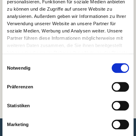
personalisieren, Funktionen für soziale Medien anbieten
zu können und die Zugriffe auf unsere Website zu
analysieren. Außerdem geben wir Informationen zu Ihrer
Verwendung unserer Website an unsere Partner für
soziale Medien, Werbung und Analysen weiter. Unsere
Partner führen diese Informationen möglicherweise mit
UNSER PREMIUM SERVICE
weiteren Daten zusammen, die Sie ihnen bereitgestellt
Hallo! Sie besuchen uns außerhalb der
haben oder die sie im Rahmen Ihrer Nutzung der Dienste
Servicezeiten.
gesammelt haben.
Einwilligungsauswahl
Kein Problem – registrieren Sie sich
Notwendig
einfach für unseren
Premium Online-
Service
.
Präferenzen
JETZT REGISTRIERUNG
STARTEN
Statistiken
Marketing