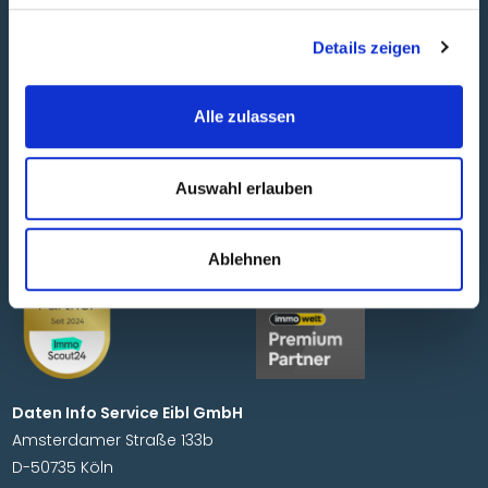
Details zeigen
Alle zulassen
Objektsuche
Jobs
Über uns
AGB
Auswahl erlauben
Tipps
Impressum
Partner
Datenschutz
Ablehnen
Daten Info Service Eibl GmbH
Amsterdamer Straße 133b
D-50735 Köln