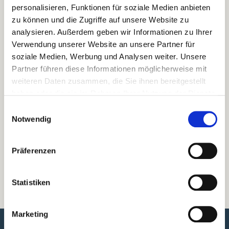
personalisieren, Funktionen für soziale Medien anbieten
zu können und die Zugriffe auf unsere Website zu
analysieren. Außerdem geben wir Informationen zu Ihrer
Verwendung unserer Website an unsere Partner für
soziale Medien, Werbung und Analysen weiter. Unsere
Partner führen diese Informationen möglicherweise mit
UNSER PREMIUM SERVICE
weiteren Daten zusammen, die Sie ihnen bereitgestellt
Rufen Sie uns kostenfrei an,
haben oder die sie im Rahmen Ihrer Nutzung der Dienste
wir beraten Sie gerne.
gesammelt haben.
Einwilligungsauswahl
FÜR INTERESSENTEN
Notwendig
+49 221 974597-81
Präferenzen
FÜR KUNDEN
+49 221 974597-80
Statistiken
Marketing