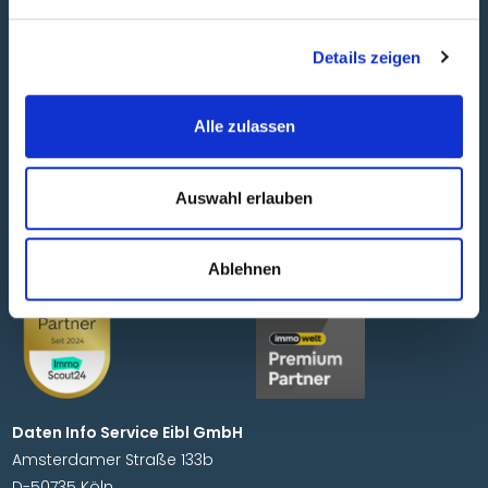
Details zeigen
Alle zulassen
Objektsuche
Jobs
Über uns
AGB
Auswahl erlauben
Tipps
Impressum
Partner
Datenschutz
Ablehnen
Daten Info Service Eibl GmbH
Amsterdamer Straße 133b
D-50735 Köln