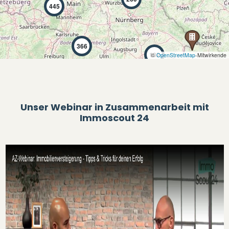
445
366
102
©
OpenStreetMap
-Mitwirkende
Unser Webinar in Zusammenarbeit mit
Immoscout 24