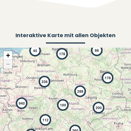
Interaktive Karte mit allen Objekten
88
45
178
+
−
178
336
288
940
100
200
112
260