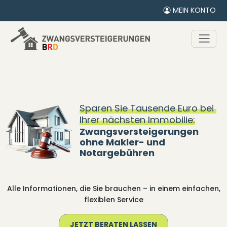
MEIN KONTO
Sparen Sie Tausende
Euro
bei
Ihrer
nächsten Immobilie:
Zwangsversteigerungen
ohne Makler- und
Notargebühren
Alle Informationen, die Sie brauchen – in einem einfachen,
flexiblen Service
JETZT BERATEN LASSEN