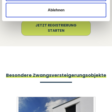
Kein Problem – registrieren Sie sich
einfach für unseren
Premium Online-
Ablehnen
Service
.
JETZT REGISTRIERUNG
STARTEN
Besondere
Zwangsversteigerungsobjekte