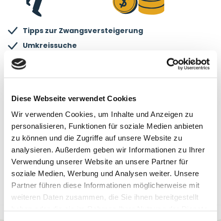
Tipps zur Zwangsversteigerung
Umkreissuche
Kategorienfilter
Suche in Servicegebiet(en)
Treffersortierung
Diese Webseite verwendet Cookies
Listenansicht
Wir verwenden Cookies, um Inhalte und Anzeigen zu
Kartenansicht
personalisieren, Funktionen für soziale Medien anbieten
keine Werbung
zu können und die Zugriffe auf unsere Website zu
analysieren. Außerdem geben wir Informationen zu Ihrer
JETZT BERATEN LASSEN
Verwendung unserer Website an unsere Partner für
soziale Medien, Werbung und Analysen weiter. Unsere
Partner führen diese Informationen möglicherweise mit
weiteren Daten zusammen, die Sie ihnen bereitgestellt
haben oder die sie im Rahmen Ihrer Nutzung der Dienste
gesammelt haben.